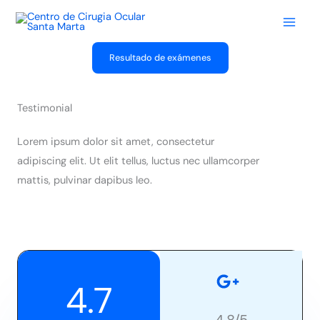
Ir
al
contenido
Resultado de exámenes
Testimonial
Lorem ipsum dolor sit amet, consectetur
adipiscing elit. Ut elit tellus, luctus nec ullamcorper
mattis, pulvinar dapibus leo.
4.7