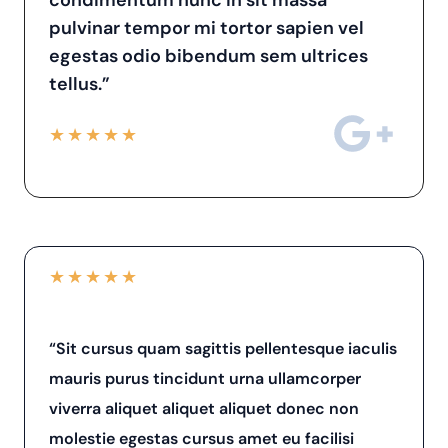
condimentum nunc in sit massa
pulvinar tempor mi tortor sapien vel
egestas odio bibendum sem ultrices
tellus.”
★
★
★
★
★
★
★
★
★
★
“Sit cursus quam sagittis pellentesque iaculis
mauris purus tincidunt urna ullamcorper
viverra aliquet aliquet aliquet donec non
molestie egestas cursus amet eu facilisi