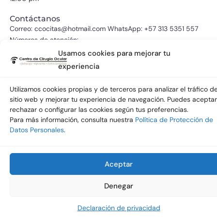
Contáctanos
Correo: ccocitas@hotmail.com WhatsApp: +57 313 5351 557
Números de atención:
435 8098 - 435 8054
Usamos cookies para mejorar tu
experiencia
Soporte
Protección de datos
Utilizamos cookies propias y de terceros para analizar el tráfico de
Atencion al usuario
sitio web y mejorar tu experiencia de navegación. Puedes aceptar
rechazar o configurar las cookies según tus preferencias.
Para más información, consulta nuestra
Política de Protección de
Datos Personales
.
Aceptar
Denegar
Declaración de privacidad