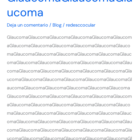
ucoma
Deja un comentario
/
Blog
/
redesccocular
GlaucomaGlaucomaGlaucomaGlaucomaGlaucomaGlaucom
aGlaucomaGlaucomaGlaucomaGlaucomaGlaucomaGlauco
maGlaucomaGlaucomaGlaucomaGlaucomaGlaucomaGlauc
omaGlaucomaGlaucomaGlaucomaGlaucomaGlaucomaGlau
comaGlaucomaGlaucomaGlaucomaGlaucomaGlaucomaGla
ucomaGlaucomaGlaucomaGlaucomaGlaucomaGlaucomaGl
aucomaGlaucomaGlaucomaGlaucomaGlaucomaGlaucoma
GlaucomaGlaucomaGlaucomaGlaucomaGlaucomaGlaucom
aGlaucomaGlaucomaGlaucomaGlaucomaGlaucomaGlauco
maGlaucomaGlaucomaGlaucomaGlaucomaGlaucomaGlauc
omaGlaucomaGlaucomaGlaucomaGlaucomaGlaucomaGlau
comaGlaucomaGlaucomaGlaucomaGlaucomaGlaucomaGla
ucomaGlaucomaGlaucomaGlaucomaGlaucomaGlaucomaGl