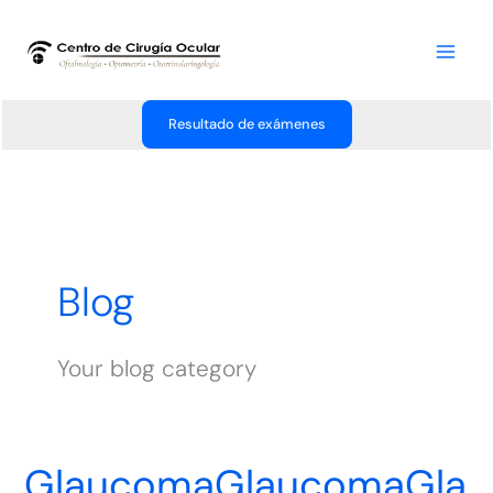
Ir
al
contenido
Resultado de exámenes
Blog
Your blog category
GlaucomaGlaucomaGla
GlaucomaGlaucomaGlaucoma